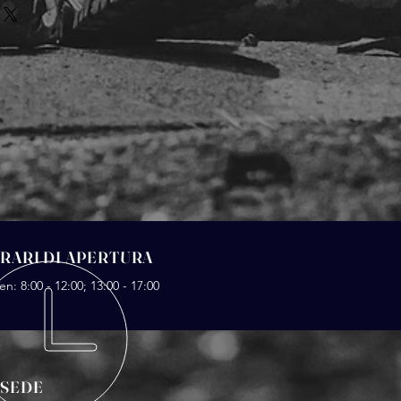
ducia e consentire agli acquirenti
 informazioni sui tuoi metodi di
mori.
io e costi. Fornire informazioni
cy delle spedizioni è il modo
fiducia e rassicurare i tuoi clienti
e da te in tutta sicurezza.
RARI DI APERTURA
en: 8:00 - 12:00; 13:00 - 17:00
 SEDE