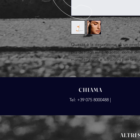
Questa è la descrizione di un prod
più dettagli sul prodotto, come dimen
manutenzione e istruzioni per la pul
CHIAMA
Tel: +39 075 8000488 |
ALTRI 