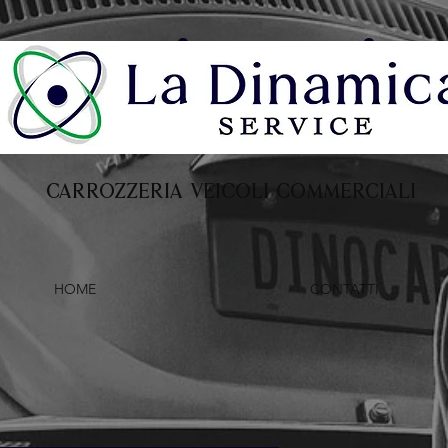
La Dinamic
S e r v i c e
CARROZZERIA VEICOLI COMMERCIALI
HOME
CONTATTI